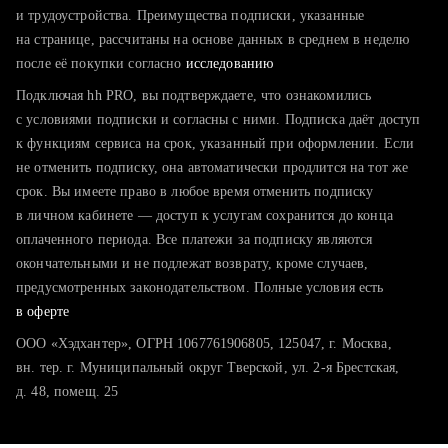
тратите много времени на поиск и вручную поднимаете
и трудоустройства. Преимущества подписки, указанные
резюме
на странице, рассчитаны на основе данных в среднем в неделю
после её покупки согласно
хотите сравнить себя с конкурентами и оценить шансы
исследованию
Подключая hh PRO, вы подтверждаете, что ознакомились
с условиями подписки и согласны с ними. Подписка даёт доступ
к функциям сервиса на срок, указанный при оформлении. Если
не отменить подписку, она автоматически продлится на тот же
срок. Вы имеете право в любое время отменить подписку
в личном кабинете — доступ к услугам сохранится до конца
оплаченного периода. Все платежи за подписку являются
окончательными и не подлежат возврату, кроме случаев,
предусмотренных законодательством. Полные условия есть
в оферте
ООО «Хэдхантер», ОГРН 1067761906805, 125047, г. Москва,
вн. тер. г. Муниципальный округ Тверской, ул. 2-я Брестская,
д. 48, помещ. 25