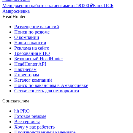
Менеджер по работе с клиентами
от
58 000
₽
Банк ПСБ,
Амвросиевка
HeadHunter
Размещение вакансий
Поиск по резюме
О компании
Наши вакансии
Реклама на сайте
Требования к ПО
Безопасный HeadHunter
HeadHunter API
Партнерам
Инвесторам
Каталог компаний
Поиск по вакансиям в Амвросиевке
Сетка: соцсеть для нетворкинга
Соискателям
hh PRO
Готовое резюме
Все сервисы
Хочу у вас работать
Производственный календарь