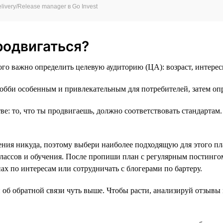
ivery/Release manager в Go Invest
родвигаться?
ого важно определить целевую аудиторию (ЦА): возраст, интерес
обби особенным и привлекательным для потребителей, затем оп
тве: то, что ты продвигаешь, должно соответствовать стандарта
я никуда, поэтому выбери наиболее подходящую для этого плат
-классов и обучения. После пропиши план с регулярным постинг
ах по интересам или сотрудничать с блогерами по бартеру.
б обратной связи чуть выше. Чтобы расти, анализируй отзывы 