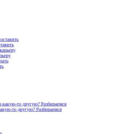
ставить
рьеру
ть
акую-то другую? Разбираемся
а