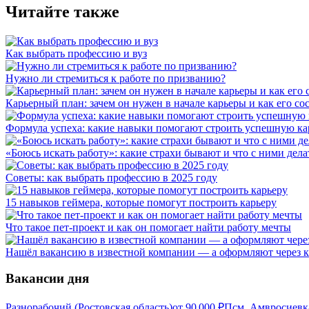
Читайте также
Как выбрать профессию и вуз
Нужно ли стремиться к работе по призванию?
Карьерный план: зачем он нужен в начале карьеры и как его со
Формула успеха: какие навыки помогают строить успешную ка
«Боюсь искать работу»: какие страхи бывают и что с ними дела
Советы: как выбрать профессию в 2025 году
15 навыков геймера, которые помогут построить карьеру
Что такое пет-проект и как он помогает найти работу мечты
Нашёл вакансию в известной компании — а оформляют через к
Вакансии дня
Разнорабочий (Ростовская область)
от
90 000
₽
Псм, Амвросиевк