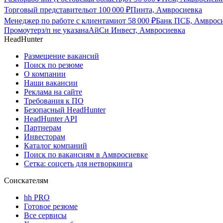
Торговый представитель
от
100 000
₽
Пинта, Амвросиевка
Менеджер по работе с клиентами
от
58 000
₽
Банк ПСБ, Амврос
Промоутер
з/п не указана
АйСи Инвест, Амвросиевка
HeadHunter
Размещение вакансий
Поиск по резюме
О компании
Наши вакансии
Реклама на сайте
Требования к ПО
Безопасный HeadHunter
HeadHunter API
Партнерам
Инвесторам
Каталог компаний
Поиск по вакансиям в Амвросиевке
Сетка: соцсеть для нетворкинга
Соискателям
hh PRO
Готовое резюме
Все сервисы