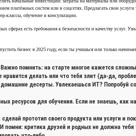
лить начальные инвестиции: затраты на материалы или оборудов
ием платёжных систем или в соцсетях. Предлагать свои услуги 
ер-классы, обучение и консультации.
ых сферах есть требования к безопасности и качеству услуг. Уз
пустить бизнес в 2025 году, если ты учишься или только начинае
. Важно помнить: на старте многое кажется сложны
е нравится делать или что тебя злит (да-да, проб
 домашние десерты. Увлекаешься ИТ? Попробуй со
тных ресурсов для обучения. Если не знаешь, как н
: сделай прототип своего продукта или услуги и п
И помни: критика друзей и родных не должна тебя
ировать что-либо.