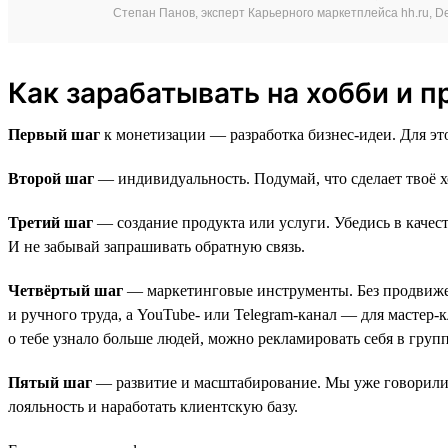
Степан Панов, эксперт Карьерного маркетплейса hh.ru, Del
Как зарабатывать на хобби и п
Первый шаг
к монетизации — разработка бизнес-идеи. Для эт
Второй шаг
— индивидуальность. Подумай, что сделает твоё х
Третий шаг
— создание продукта или услуги. Убедись в качес
И не забывай запрашивать обратную связь.
Четвёртый шаг
— маркетинговые инструменты. Без продвижени
и ручного труда, а YouTube- или Telegram-канал — для мастер
о тебе узнало больше людей, можно рекламировать себя в групп
Пятый шаг
— развитие и масштабирование. Мы уже говорили о
лояльность и наработать клиентскую базу.