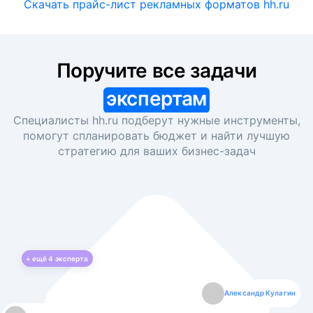
Скачать прайс-лист рекламных форматов hh.ru
Поручите все задачи
экспертам
Специалисты hh.ru подберут нужные инструменты,
помогут спланировать бюджет и найти лучшую
стратегию для ваших
бизнес-задач
+ ещё
4
эксперта
Екатерина Лазаренко
Александр Кулагин
Даниил Макаров
Борис Кашко
Юлия Изоитко