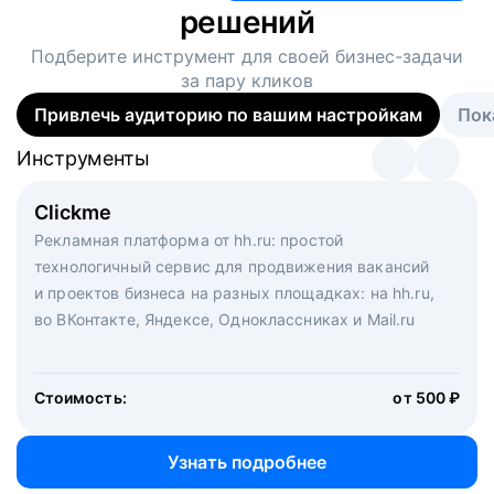
решений
Подберите инструмент для своей
бизнес-задачи
за пару кликов
Привлечь аудиторию по вашим настройкам
Пок
Инструменты
Инструменты
Инструменты
Виртуальный рекрутер
Clickme
Вакансия дня
Массовый подбор под ключ. Решите, сколько
Рекламная платформа от hh.ru: простой
Рекламный формат для вакансий на главной странице
кандидатов и когда вам нужно, и за дело возьмутся
технологичный сервис для продвижения вакансий
hh.ru. Увеличивает количество откликов
маркетологи, рекрутеры и проектные менеджеры
и проектов бизнеса на разных площадках: на hh.ru,
hh.ru с целым набором digital-инструментов
во ВКонтакте, Яндексе, Одноклассниках и Mail.ru
Стоимость:
от 200 000 ₽
Узнать подробнее
Стоимость:
от 500 ₽
Узнать подробнее
Узнать подробнее