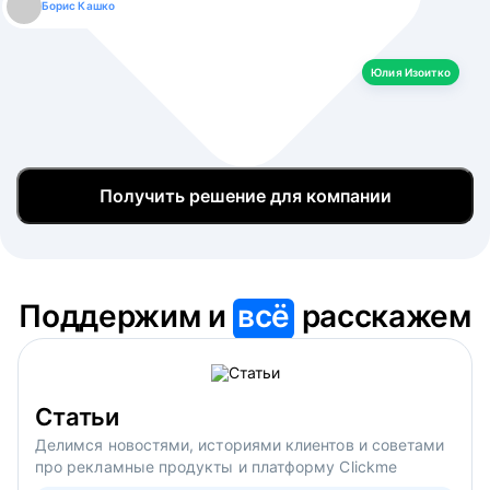
Борис Кашко
Юлия Изоитко
Александр Кулагин
Даниил Макаров
Екатерина Лазаренко
Юлия Изоитко
Получить решение для компании
Поддержим и
всё
расскажем
Статьи
Делимся новостями, историями клиентов и советами
про рекламные продукты и платформу Clickme