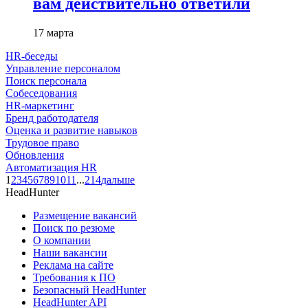
вам действительно ответили
17 марта
HR-беседы
Управление персоналом
Поиск персонала
Собеседования
HR-маркетинг
Бренд работодателя
Оценка и развитие навыков
Трудовое право
Обновления
Автоматизация HR
1
2
3
4
5
6
7
8
9
10
11
...
214
дальше
HeadHunter
Размещение вакансий
Поиск по резюме
О компании
Наши вакансии
Реклама на сайте
Требования к ПО
Безопасный HeadHunter
HeadHunter API