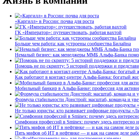
Жизнь в компании
«Каргилл» в России: почва для роста
ГК «Император»: путешествовать, работая вахтой
Больше чем работа: как устроены сообщества Билайна
Немалый бизнес: как менеджеры ММБ Альфа-Банка помо
Помощь не по скрипту: 5 историй поддержки и представ
Как работают в контакт-центре Альфа-Банка: богатый жи
Мобильный банкир в Альфа-Банке: профессия для актив
Формула стабильности Донстрой: масштаб, команда и уве
Не только юристы: кто развивает цифровые продукты «Ле
Симфония профессий в Sminex: почему здесь интересно н
Пять мифов об ИТ в нефтянке — и как на самом деле работ