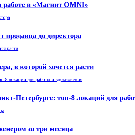
 о работе в «Магнит OMNI»
т продавца до директора
а, в которой хочется расти
нкт-Петербурге: топ-8 локаций для раб
енером за три месяца