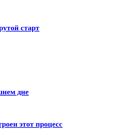
рутой старт
шнем дне
роен этот процесс