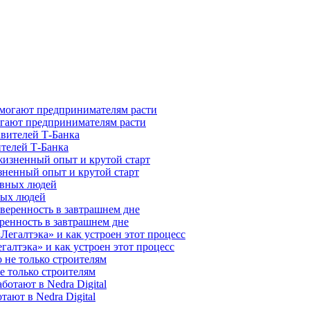
гают предпринимателям расти
ителей Т-Банка
зненный опыт и крутой старт
ных людей
ренность в завтрашнем дне
галтэка» и как устроен этот процесс
е только строителям
ают в Nedra Digital