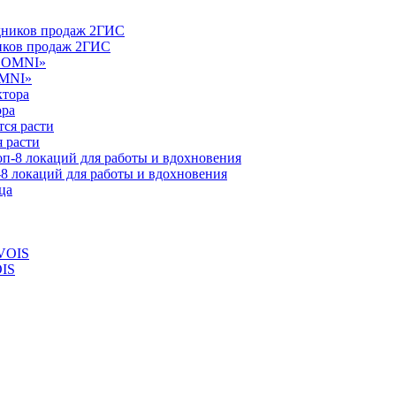
ников продаж 2ГИС
OMNI»
ора
 расти
-8 локаций для работы и вдохновения
OIS