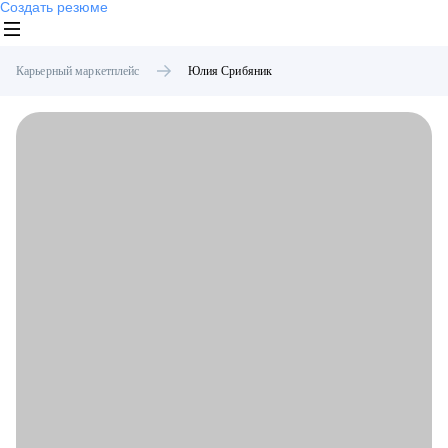
Создать резюме
Карьерный маркетплейс
Юлия
Срибяник