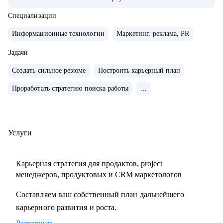
системно расти.
• За плечами — Авито, МегаФон, Сбер, Открытие, десятки
Специализации
запусков, трансформации команд, развитие руководителей
Информационные технологии
Маркетинг, реклама, PR
и публичные выступления о лидерстве и управлении.
• Ментор Авито и Women in Tech Russia.
Задачи
Создать сильное резюме
Построить карьерный план
С чем помогу:
Проработать стратегию поиска работы
...
• Сформулировать карьерную цель и разработать стратегию
ее достижения
• Разработать стратегию поиска работы и выхода на
нужные компании
Услуги
• Сделать сильное, продающее резюме, портфолио и кейсы
• Спланировать рост в текущей компании и подготовиться
Карьерная стратегия для продактов, project
к ревью
менеджеров, продуктовых и CRM маркетологов
• Прокачать экспертизу в growth-маркетинге и
Составляем ваш собственный план дальнейшего
монетизации продуктов
карьерного развития и роста.
• Выстроить процессы и вырастить самостоятельную
команду