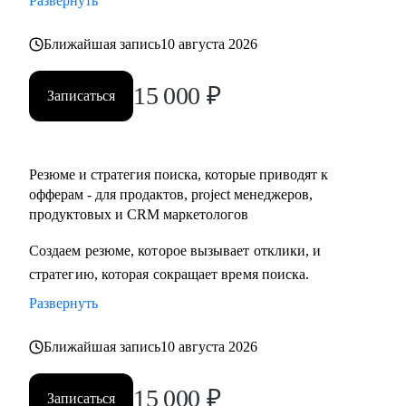
Развернуть
• Разобраться с планированием и снизить перегруз, когда
задач очень много
Ближайшая запись
10 августа 2026
15 000
₽
Кому могу помочь:
Записаться
• IT-специалистам уровня junior / middle / senior
• Начинающим руководителям
• Product менеджерам и владельцам продуктов
Резюме и стратегия поиска, которые приводят к
• Project менеджерам
офферам - для продактов, project менеджеров,
• Продуктовым и CRM маркетологам
продуктовых и CRM маркетологов
• Тем, кто хочет перейти в IT из смежных сфер
Создаем резюме, которое вызывает отклики, и
• Тем, кто готовит карьерный рывок — внутри компании
стратегию, которая сокращает время поиска.
или на новый уровень
Развернуть
Ближайшая запись
10 августа 2026
15 000
₽
Записаться