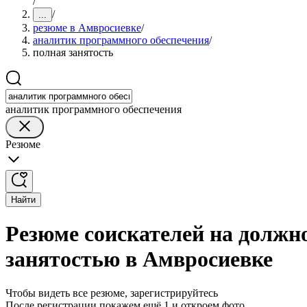
/
/
...
резюме в Амвросиевке
/
аналитик программного обеспечения
/
полная занятость
аналитик программного обеспечения
Резюме
Найти
Резюме соискателей на должн
занятостью в Амвросиевке
Чтобы видеть все резюме, зарегистрируйтесь
После регистрации покажем ещё 1 и откроем фото