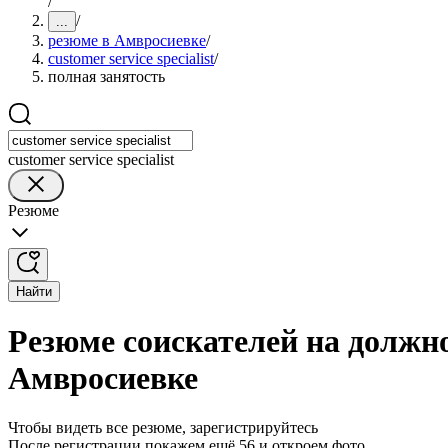
/
/
...
резюме в Амвросиевке
/
customer service specialist
/
полная занятость
customer service specialist
Резюме
Найти
Резюме соискателей на должнос
Амвросиевке
Чтобы видеть все резюме, зарегистрируйтесь
После регистрации покажем ещё 56 и откроем фото