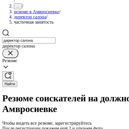
/
/
...
резюме в Амвросиевке
/
директор салона
/
частичная занятость
директор салона
Резюме
Найти
Резюме соискателей на должно
Амвросиевке
Чтобы видеть все резюме, зарегистрируйтесь
После регистрации покажем ещё 2 и откроем фото