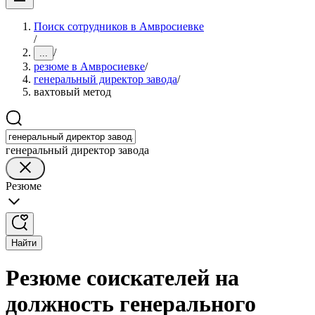
Поиск сотрудников в Амвросиевке
/
/
...
резюме в Амвросиевке
/
генеральный директор завода
/
вахтовый метод
генеральный директор завода
Резюме
Найти
Резюме соискателей на
должность генерального