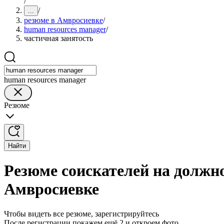
/
/
...
резюме в Амвросиевке
/
human resources manager
/
частичная занятость
human resources manager
Резюме
Найти
Резюме соискателей на должно
Амвросиевке
Чтобы видеть все резюме, зарегистрируйтесь
После регистрации покажем ещё 2 и откроем фото