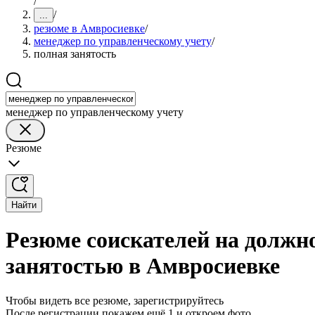
/
/
...
резюме в Амвросиевке
/
менеджер по управленческому учету
/
полная занятость
менеджер по управленческому учету
Резюме
Найти
Резюме соискателей на должн
занятостью в Амвросиевке
Чтобы видеть все резюме, зарегистрируйтесь
После регистрации покажем ещё 1 и откроем фото