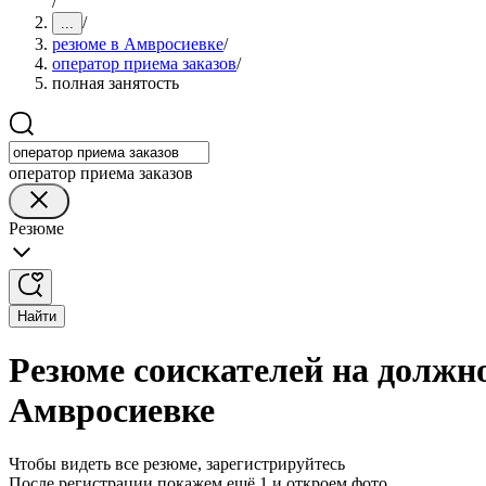
/
/
...
резюме в Амвросиевке
/
оператор приема заказов
/
полная занятость
оператор приема заказов
Резюме
Найти
Резюме соискателей на должно
Амвросиевке
Чтобы видеть все резюме, зарегистрируйтесь
После регистрации покажем ещё 1 и откроем фото