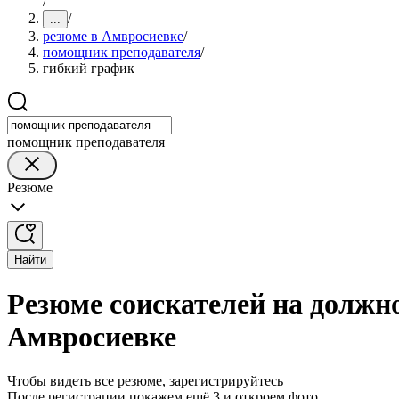
/
/
...
резюме в Амвросиевке
/
помощник преподавателя
/
гибкий график
помощник преподавателя
Резюме
Найти
Резюме соискателей на должн
Амвросиевке
Чтобы видеть все резюме, зарегистрируйтесь
После регистрации покажем ещё 3 и откроем фото