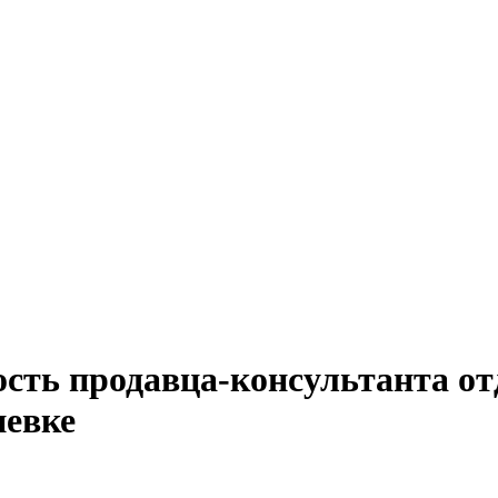
сть продавца-консультанта от
иевке