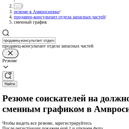
/
/
...
резюме в Амвросиевке
/
продавец-консультант отдела запасных частей
/
сменный график
продавец-консультант отдела запасных частей
Резюме
Найти
Резюме соискателей на должно
сменным графиком в Амврос
Чтобы видеть все резюме, зарегистрируйтесь
После регистрации покажем ещё 1 и откроем фото