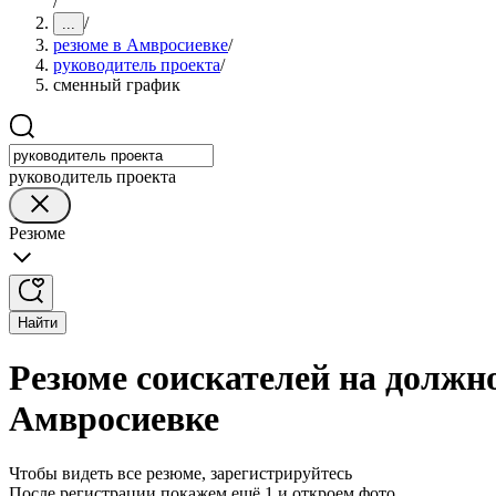
/
/
...
резюме в Амвросиевке
/
руководитель проекта
/
сменный график
руководитель проекта
Резюме
Найти
Резюме соискателей на должн
Амвросиевке
Чтобы видеть все резюме, зарегистрируйтесь
После регистрации покажем ещё 1 и откроем фото