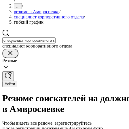
/
/
...
резюме в Амвросиевке
/
специалист корпоративного отдела
/
гибкий график
специалист корпоративного отдела
Резюме
Найти
Резюме соискателей на должн
в Амвросиевке
Чтобы видеть все резюме, зарегистрируйтесь
После регистрации покажем ещё 4 и откроем фото