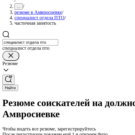
/
/
...
резюме в Амвросиевке
/
специалист отдела ПТО
/
частичная занятость
специалист отдела пто
Резюме
Найти
Резюме соискателей на должн
Амвросиевке
Чтобы видеть все резюме, зарегистрируйтесь
После регистрации покажем ещё 1 и откроем фото