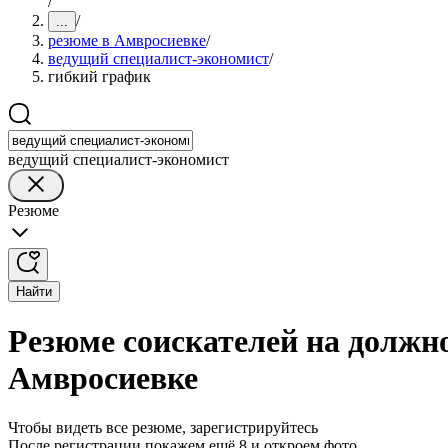
/
/
...
резюме в Амвросиевке
/
ведущий специалист-экономист
/
гибкий график
ведущий специалист-экономист
Резюме
Найти
Резюме соискателей на должн
Амвросиевке
Чтобы видеть все резюме, зарегистрируйтесь
После регистрации покажем ещё 8 и откроем фото