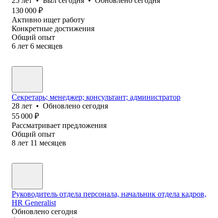
25
лет
•
Был
сегодня
•
Обновлено
сегодня
130 000
₽
Активно ищет работу
Конкретные достижения
Общий опыт
6
лет
6
месяцев
Секретарь; менеджер; консультант; администратор
28
лет
•
Обновлено
сегодня
55 000
₽
Рассматривает предложения
Общий опыт
8
лет
11
месяцев
Руководитель отдела персонала, начальник отдела кадров,
HR Generalist
Обновлено
сегодня