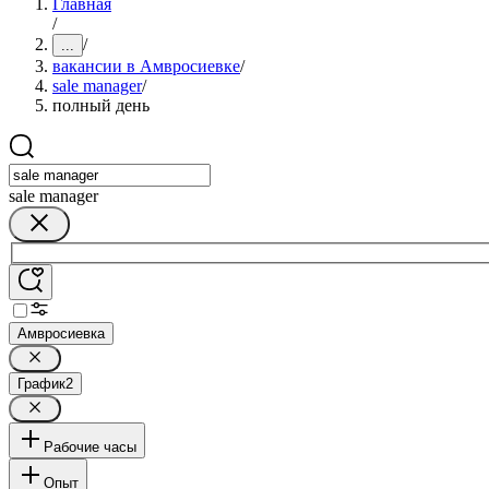
Главная
/
/
...
вакансии в Амвросиевке
/
sale manager
/
полный день
sale manager
Амвросиевка
График
2
Рабочие часы
Опыт