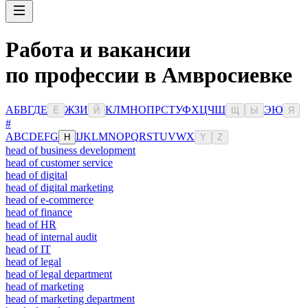
Работа и вакансии
по профессии в Амвросиевке
А
Б
В
Г
Д
Е
Ж
З
И
К
Л
М
Н
О
П
Р
С
Т
У
Ф
Х
Ц
Ч
Ш
Э
Ю
Ё
Й
Щ
Ы
Я
#
A
B
C
D
E
F
G
I
J
K
L
M
N
O
P
Q
R
S
T
U
V
W
X
H
Y
Z
head of business development
head of customer service
head of digital
head of digital marketing
head of e-commerce
head of finance
head of HR
head of internal audit
head of IT
head of legal
head of legal department
head of marketing
head of marketing department