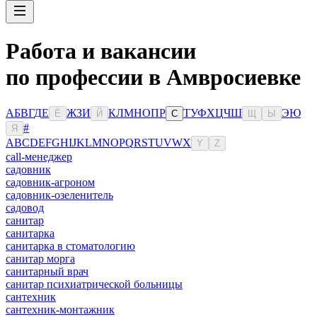
Работа и вакансии
по профессии в Амвросиевке
А
Б
В
Г
Д
Е
Ж
З
И
К
Л
М
Н
О
П
Р
Т
У
Ф
Х
Ц
Ч
Ш
Э
Ю
Ё
Й
С
Щ
Ы
#
Я
A
B
C
D
E
F
G
H
I
J
K
L
M
N
O
P
Q
R
S
T
U
V
W
X
Y
Z
сall-менеджер
садовник
садовник-агроном
садовник-озеленитель
садовод
санитар
санитарка
санитарка в стоматологию
санитар морга
санитарный врач
санитар психиатрической больницы
сантехник
сантехник-монтажник