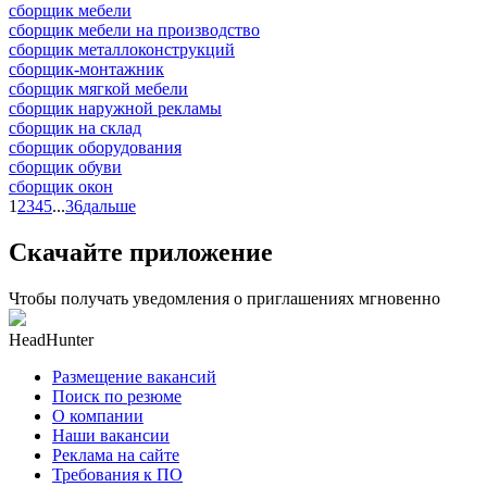
сборщик мебели
сборщик мебели на производство
сборщик металлоконструкций
сборщик-монтажник
сборщик мягкой мебели
сборщик наружной рекламы
сборщик на склад
сборщик оборудования
сборщик обуви
сборщик окон
1
2
3
4
5
...
36
дальше
Скачайте приложение
Чтобы получать уведомления о приглашениях мгновенно
HeadHunter
Размещение вакансий
Поиск по резюме
О компании
Наши вакансии
Реклама на сайте
Требования к ПО