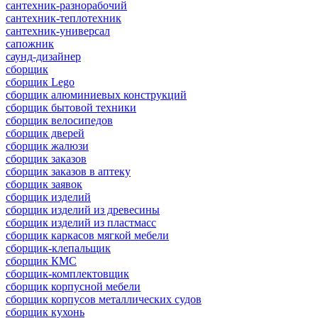
сантехник-разнорабочий
сантехник-теплотехник
сантехник-универсал
сапожник
саунд-дизайнер
сборщик
сборщик Lego
сборщик алюминиевых конструкций
сборщик бытовой техники
сборщик велосипедов
сборщик дверей
сборщик жалюзи
сборщик заказов
сборщик заказов в аптеку
сборщик заявок
сборщик изделий
сборщик изделий из древесины
сборщик изделий из пластмасс
сборщик каркасов мягкой мебели
сборщик-клепальщик
сборщик КМС
сборщик-комплектовщик
сборщик корпусной мебели
сборщик корпусов металлических судов
сборщик кухонь