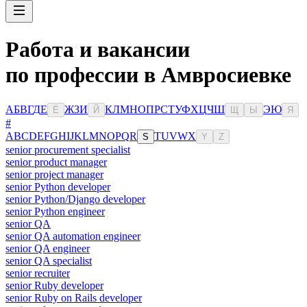
Работа и вакансии
по профессии в Амвросиевке
А
Б
В
Г
Д
Е
Ж
З
И
К
Л
М
Н
О
П
Р
С
Т
У
Ф
Х
Ц
Ч
Ш
Э
Ю
Ё
Й
Щ
Ы
Я
#
A
B
C
D
E
F
G
H
I
J
K
L
M
N
O
P
Q
R
T
U
V
W
X
S
Y
Z
senior procurement specialist
senior product manager
senior project manager
senior Python developer
senior Python/Django developer
senior Python engineer
senior QA
senior QA automation engineer
senior QA engineer
senior QA specialist
senior recruiter
senior Ruby developer
senior Ruby on Rails developer