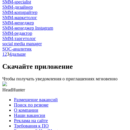
SMM-specialist
SMM-дизайнер
SMM-копирайтер
SMM-маркетолог
SMM-менеджер
SMM-менеджер Instagram
SMM-редактор
SMM-таргетолог
social media manager
SOC-аналитик
1
2
3
4
дальше
Скачайте приложение
Чтобы получать уведомления о приглашениях мгновенно
HeadHunter
Размещение вакансий
Поиск по резюме
О компании
Наши вакансии
Реклама на сайте
Требования к ПО