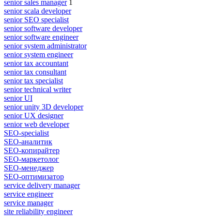
senior sales manager
1
senior scala developer
senior SEO specialist
senior software developer
senior software engineer
senior system administrator
senior system engineer
senior tax accountant
senior tax consultant
senior tax specialist
senior technical writer
senior UI
senior unity 3D developer
senior UX designer
senior web developer
SEO-specialist
SEO-аналитик
SEO-копирайтер
SEO-маркетолог
SEO-менеджер
SEO-оптимизатор
service delivery manager
service engineer
service manager
site reliability engineer