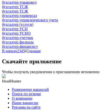
бухгалтер-товаровед
бухгалтер ТСЖ
бухгалтер ТСЖ
бухгалтер-универсал
бухгалтер управленческого учета
бухгалтер (услуги)
бухгалтер УСН
бухгалтер УСНО
бухгалтер-учетчик
бухгалтер филиала
бухгалтер-финансист
В начало
2
3
4
5
6
7
дальше
Скачайте приложение
Чтобы получать уведомления о приглашениях мгновенно
HeadHunter
Размещение вакансий
Поиск по резюме
О компании
Наши вакансии
Реклама на сайте