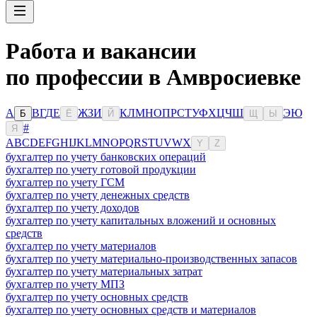
Работа и вакансии
по профессии в Амвросиевке
А
В
Г
Д
Е
Ж
З
И
К
Л
М
Н
О
П
Р
С
Т
У
Ф
Х
Ц
Ч
Ш
Э
Ю
Б
Ё
Й
Щ
Ы
#
Я
A
B
C
D
E
F
G
H
I
J
K
L
M
N
O
P
Q
R
S
T
U
V
W
X
Y
Z
бухгалтер по учету банковских операций
бухгалтер по учету готовой продукции
бухгалтер по учету ГСМ
бухгалтер по учету денежных средств
бухгалтер по учету доходов
бухгалтер по учету капитальных вложений и основных
средств
бухгалтер по учету материалов
бухгалтер по учету материально-производственных запасов
бухгалтер по учету материальных затрат
бухгалтер по учету МПЗ
бухгалтер по учету основных средств
бухгалтер по учету основных средств и материалов