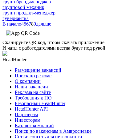
групп бренд-менеджер
групповой механик
групп продакт-менеджер
гувернантка
В начало
4
5
6
7
8
9
дальше
Сканируйте QR-код, чтобы скачать приложение
И чаты с работодателями всегда будут под рукой
HeadHunter
Размещение вакансий
Поиск по резюме
О компании
Наши вакансии
Реклама на сайте
Требования к ПО
Безопасный HeadHunter
HeadHunter API
Партнерам
Инвесторам
Каталог компаний
Поиск по вакансиям в Амвросиевке
Сетка: соцсеть для нетворкинга