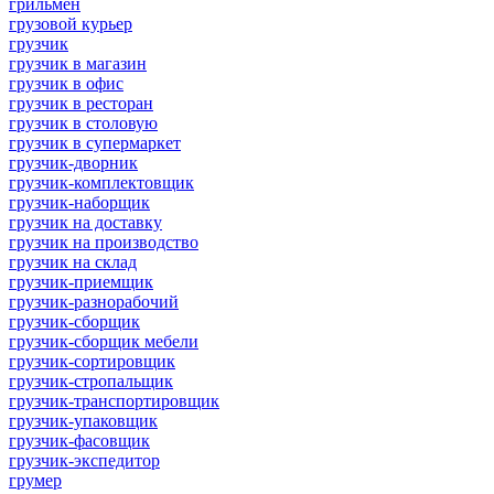
грильмен
грузовой курьер
грузчик
грузчик в магазин
грузчик в офис
грузчик в ресторан
грузчик в столовую
грузчик в супермаркет
грузчик-дворник
грузчик-комплектовщик
грузчик-наборщик
грузчик на доставку
грузчик на производство
грузчик на склад
грузчик-приемщик
грузчик-разнорабочий
грузчик-сборщик
грузчик-сборщик мебели
грузчик-сортировщик
грузчик-стропальщик
грузчик-транспортировщик
грузчик-упаковщик
грузчик-фасовщик
грузчик-экспедитор
грумер