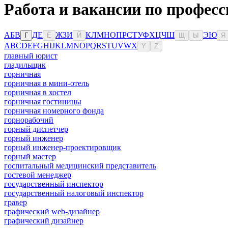
Работа и вакансии по профес
А
Б
В
Д
Е
Ж
З
И
К
Л
М
Н
О
П
Р
С
Т
У
Ф
Х
Ц
Ч
Ш
Э
Ю
Г
Ё
Й
Щ
Ы
Я
A
B
C
D
E
F
G
H
I
J
K
L
M
N
O
P
Q
R
S
T
U
V
W
X
Y
Z
главный юрист
гладильщик
горничная
горничная в мини-отель
горничная в хостел
горничная гостиницы
горничная номерного фонда
горнорабочий
горный диспетчер
горный инженер
горный инженер-проектировщик
горный мастер
госпитальный медицинский представитель
гостевой менеджер
государственный инспектор
государственный налоговый инспектор
гравер
графический web-дизайнер
графический дизайнер