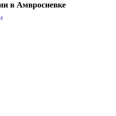
сии в Амвросиевке
#