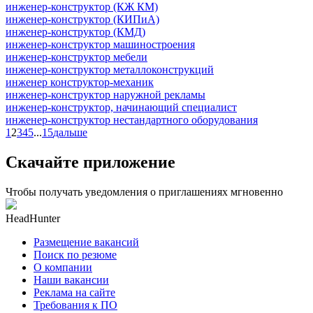
инженер-конструктор (КЖ КМ)
инженер-конструктор (КИПиА)
инженер-конструктор (КМД)
инженер-конструктор машиностроения
инженер-конструктор мебели
инженер-конструктор металлоконструкций
инженер конструктор-механик
инженер-конструктор наружной рекламы
инженер-конструктор, начинающий специалист
инженер-конструктор нестандартного оборудования
1
2
3
4
5
...
15
дальше
Скачайте приложение
Чтобы получать уведомления о приглашениях мгновенно
HeadHunter
Размещение вакансий
Поиск по резюме
О компании
Наши вакансии
Реклама на сайте
Требования к ПО