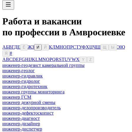
Работа и вакансии
по профессии в Амвросиевке
А
Б
В
Г
Д
Е
Ж
З
К
Л
М
Н
О
П
Р
С
Т
У
Ф
Х
Ц
Ч
Ш
Э
Ю
Ё
И
Й
Щ
Ы
#
Я
A
B
C
D
E
F
G
H
I
J
K
L
M
N
O
P
Q
R
S
T
U
V
W
X
Y
Z
инженер-геодезист камеральной группы
инженер-геолог
инженер-гидравлик
инженер-гидролог
инженер-гидротехник
инженер группы мониторинга
инженер ГСМ
инженер дежурной смены
инженер-делопроизводитель
инженер-дефектоскопист
инженер-диагност
инженер-дизайнер
инженер-диспетчер