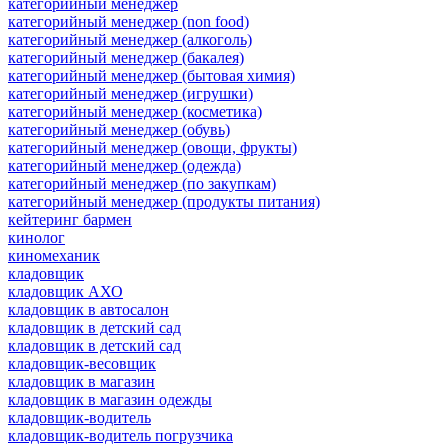
категорийный менеджер
категорийный менеджер (non food)
категорийный менеджер (алкоголь)
категорийный менеджер (бакалея)
категорийный менеджер (бытовая химия)
категорийный менеджер (игрушки)
категорийный менеджер (косметика)
категорийный менеджер (обувь)
категорийный менеджер (овощи, фрукты)
категорийный менеджер (одежда)
категорийный менеджер (по закупкам)
категорийный менеджер (продукты питания)
кейтеринг бармен
кинолог
киномеханик
кладовщик
кладовщик АХО
кладовщик в автосалон
кладовщик в детский сад
кладовщик в детский сад
кладовщик-весовщик
кладовщик в магазин
кладовщик в магазин одежды
кладовщик-водитель
кладовщик-водитель погрузчика