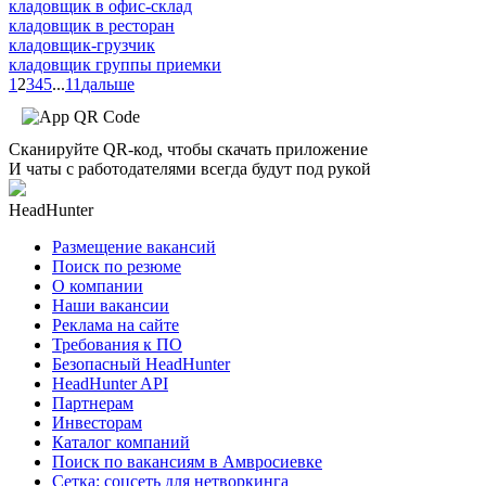
кладовщик в офис-склад
кладовщик в ресторан
кладовщик-грузчик
кладовщик группы приемки
1
2
3
4
5
...
11
дальше
Сканируйте QR-код, чтобы скачать приложение
И чаты с работодателями всегда будут под рукой
HeadHunter
Размещение вакансий
Поиск по резюме
О компании
Наши вакансии
Реклама на сайте
Требования к ПО
Безопасный HeadHunter
HeadHunter API
Партнерам
Инвесторам
Каталог компаний
Поиск по вакансиям в Амвросиевке
Сетка: соцсеть для нетворкинга