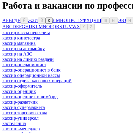
Работа и вакансии по профес
А
Б
В
Г
Д
Е
Ж
З
И
Л
М
Н
О
П
Р
С
Т
У
Ф
Х
Ц
Ч
Ш
Э
Ю
Ё
Й
К
Щ
Ы
Я
A
B
C
D
E
F
G
H
I
J
K
L
M
N
O
P
Q
R
S
T
U
V
W
X
Y
Z
кассир кассы пересчета
кассир кинотеатра
кассир магазина
кассир на автомойку
кассир на АЗС
кассир на линию раздачи
кассир-операционист
кассир-операционист в банк
кассир операционной кассы
кассир отдела кассовых операций
кассир-оформитель
кассир-оценщик
кассир-оценщик в ломбард
кассир-раздатчик
кассир супермаркета
кассир торгового зала
кассир-универсал
кастелянша
кастинг-менеджер