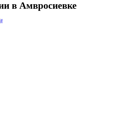
сии в Амвросиевке
#