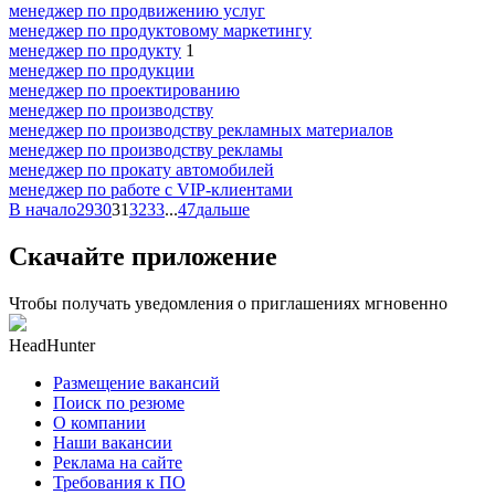
менеджер по продвижению услуг
менеджер по продуктовому маркетингу
менеджер по продукту
1
менеджер по продукции
менеджер по проектированию
менеджер по производству
менеджер по производству рекламных материалов
менеджер по производству рекламы
менеджер по прокату автомобилей
менеджер по работе с VIP-клиентами
В начало
29
30
31
32
33
...
47
дальше
Скачайте приложение
Чтобы получать уведомления о приглашениях мгновенно
HeadHunter
Размещение вакансий
Поиск по резюме
О компании
Наши вакансии
Реклама на сайте
Требования к ПО