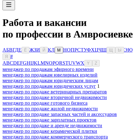
Работа и вакансии
по профессии в Амвросиевке
А
Б
В
Г
Д
Е
Ж
З
И
К
Л
Н
О
П
Р
С
Т
У
Ф
Х
Ц
Ч
Ш
Э
Ю
Ё
Й
М
Щ
Ы
#
Я
A
B
C
D
E
F
G
H
I
J
K
L
M
N
O
P
Q
R
S
T
U
V
W
X
Y
Z
менеджер по продажам эфирного времени
менеджер по продажам ювелирных изделий
менеджер по продажам юридическим лицам
менеджер по продажам юридических услуг
1
менеджер по продаже ветеринарных препаратов
менеджер по продаже вторичной недвижимости
менеджер по продаже готового бизнеса
менеджер по продаже жилой недвижимости
менеджер по продаже запасных частей и аксессуаров
менеджер по продаже зарплатных проектов
менеджер по продаже и аренде недвижимости
менеджер по продаже керамической плитки
менеджер по продаже коммерческого транспорта