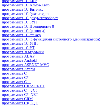
программист 1С:ERP
программист 1С Альфа-Авто
программист 1С-Битрикс
программист 1С бухгалтерия
программист 1С документооборот
программист 1С:ЗУП
программист 1С:Предприятие 8
программист 1С (розница)
программист 1С стажер
программист 1С (с функциями системного администратора)
программист 1С:УПП
программист 1С:УТ
программист 3D-графики
программист ABAP
программист Android
программист ASP.NET MVC
программист Axapta
программист C
программист C#
программист C++
программист C# ASP.NET
программист C++, C#
программист C# .NET
программист CRM
программист C#, SQL