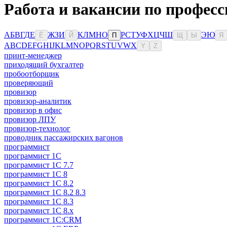
Работа и вакансии по профес
А
Б
В
Г
Д
Е
Ж
З
И
К
Л
М
Н
О
Р
С
Т
У
Ф
Х
Ц
Ч
Ш
Э
Ю
Ё
Й
П
Щ
Ы
Я
A
B
C
D
E
F
G
H
I
J
K
L
M
N
O
P
Q
R
S
T
U
V
W
X
Y
Z
принт-менеджер
приходящий бухгалтер
пробоотборщик
проверяющий
провизор
провизор-аналитик
провизор в офис
провизор ЛПУ
провизор-технолог
проводник пассажирских вагонов
программист
программист 1C
программист 1C 7.7
программист 1C 8
программист 1C 8.2
программист 1С 8.2 8.3
программист 1С 8.3
программист 1С 8.х
программист 1С:CRM