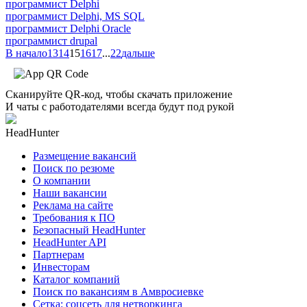
программист Delphi
программист Delphi, MS SQL
программист Delphi Oracle
программист drupal
В начало
13
14
15
16
17
...
22
дальше
Сканируйте QR-код, чтобы скачать приложение
И чаты с работодателями всегда будут под рукой
HeadHunter
Размещение вакансий
Поиск по резюме
О компании
Наши вакансии
Реклама на сайте
Требования к ПО
Безопасный HeadHunter
HeadHunter API
Партнерам
Инвесторам
Каталог компаний
Поиск по вакансиям в Амвросиевке
Сетка: соцсеть для нетворкинга