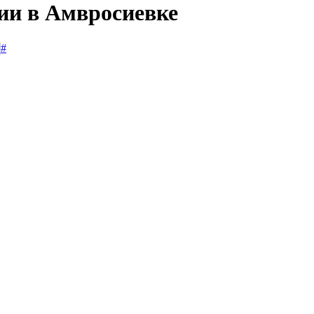
сии в Амвросиевке
#