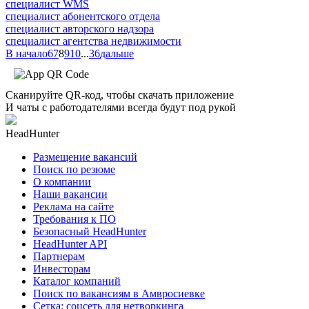
специалист WMS
специалист абонентского отдела
специалист авторского надзора
специалист агентства недвижимости
В начало
6
7
8
9
10
...
36
дальше
Сканируйте QR-код, чтобы скачать приложение
И чаты с работодателями всегда будут под рукой
HeadHunter
Размещение вакансий
Поиск по резюме
О компании
Наши вакансии
Реклама на сайте
Требования к ПО
Безопасный HeadHunter
HeadHunter API
Партнерам
Инвесторам
Каталог компаний
Поиск по вакансиям в Амвросиевке
Сетка: соцсеть для нетворкинга