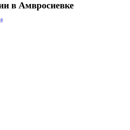
сии в Амвросиевке
#