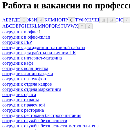
Работа и вакансии по профес
А
Б
В
Г
Д
Е
Ж
З
И
К
Л
М
Н
О
П
Р
Т
У
Ф
Х
Ц
Ч
Ш
Э
Ю
Ё
Й
С
Щ
Ы
Я
A
B
C
D
E
F
G
H
I
J
K
L
M
N
O
P
Q
R
S
T
U
V
W
X
Y
Z
сотрудник в офис
1
сотрудник в офис-склад
сотрудник ГБР
сотрудник для административной работы
сотрудник для работы на личном ПК
сотрудник интернет-магазина
сотрудник кафе
сотрудник колл-центра
сотрудник линии раздачи
сотрудник на телефон
сотрудник отдела кадров
сотрудник отдела маркетинга
сотрудник офиса
сотрудник охраны
сотрудник прачечной
сотрудник ресторана
сотрудник ресторана быстрого питания
сотрудник службы безопасности
сотрудник службы безопасности метрополитена