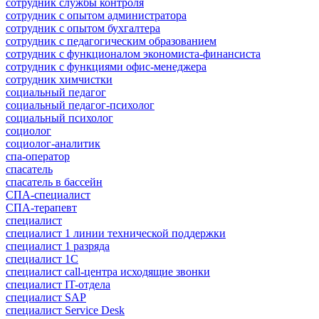
сотрудник службы контроля
сотрудник с опытом администратора
сотрудник с опытом бухгалтера
сотрудник с педагогическим образованием
сотрудник с функционалом экономиста-финансиста
сотрудник с функциями офис-менеджера
сотрудник химчистки
социальный педагог
социальный педагог-психолог
социальный психолог
социолог
социолог-аналитик
спа-оператор
спасатель
спасатель в бассейн
СПА-специалист
СПА-терапевт
специалист
специалист 1 линии технической поддержки
специалист 1 разряда
специалист 1С
специалист call-центра исходящие звонки
специалист IT-отдела
специалист SAP
специалист Service Desk