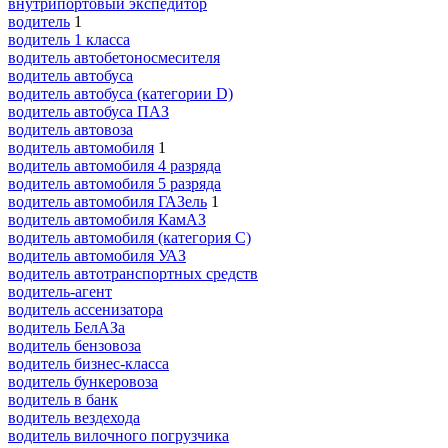
внутрипортовый экспедитор
водитель
1
водитель 1 класса
водитель автобетоносмесителя
водитель автобуса
водитель автобуса (категории D)
водитель автобуса ПАЗ
водитель автовоза
водитель автомобиля
1
водитель автомобиля 4 разряда
водитель автомобиля 5 разряда
водитель автомобиля ГАЗель
1
водитель автомобиля КамАЗ
водитель автомобиля (категория C)
водитель автомобиля УАЗ
водитель автотранспортных средств
водитель-агент
водитель ассенизатора
водитель БелАЗа
водитель бензовоза
водитель бизнес-класса
водитель бункеровоза
водитель в банк
водитель вездехода
водитель вилочного погрузчика