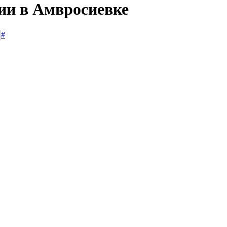
сии в Амвросиевке
#