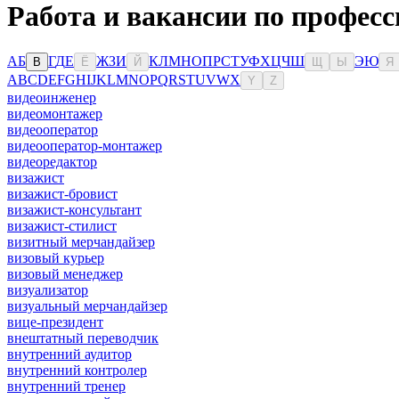
Работа и вакансии по профес
А
Б
Г
Д
Е
Ж
З
И
К
Л
М
Н
О
П
Р
С
Т
У
Ф
Х
Ц
Ч
Ш
Э
Ю
В
Ё
Й
Щ
Ы
Я
A
B
C
D
E
F
G
H
I
J
K
L
M
N
O
P
Q
R
S
T
U
V
W
X
Y
Z
видеоинженер
видеомонтажер
видеооператор
видеооператор-монтажер
видеоредактор
визажист
визажист-бровист
визажист-консультант
визажист-стилист
визитный мерчандайзер
визовый курьер
визовый менеджер
визуализатор
визуальный мерчандайзер
вице-президент
внештатный переводчик
внутренний аудитор
внутренний контролер
внутренний тренер