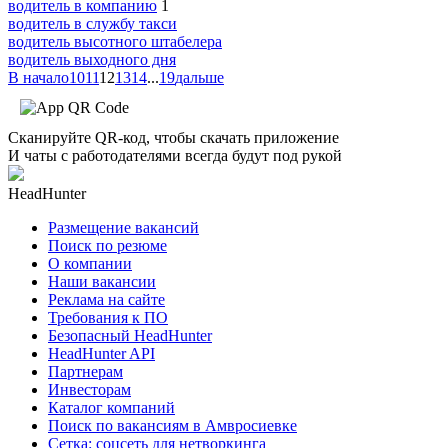
водитель в компанию
1
водитель в службу такси
водитель высотного штабелера
водитель выходного дня
В начало
10
11
12
13
14
...
19
дальше
Сканируйте QR-код, чтобы скачать приложение
И чаты с работодателями всегда будут под рукой
HeadHunter
Размещение вакансий
Поиск по резюме
О компании
Наши вакансии
Реклама на сайте
Требования к ПО
Безопасный HeadHunter
HeadHunter API
Партнерам
Инвесторам
Каталог компаний
Поиск по вакансиям в Амвросиевке
Сетка: соцсеть для нетворкинга